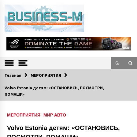
S
k
i
p
t
o
Портал «Business-M» — интернет-издание о позитивных событиях в
BUSINESS-M
c
экономической и культурной жизни Эстонии и зарубежных стран.
—
o
n
Информацио
t
e
нно-деловой
n
Главная
МЕРОПРИЯТИЯ
Портал
t
Volvo Estonia детям: «ОСТАНОВИСЬ, ПОСМОТРИ,
ПОМАШИ»
МЕРОПРИЯТИЯ
МИР АВТО
Volvo Estonia детям: «ОСТАНОВИСЬ,
ПОСМОТРИ, ПОМАШИ»