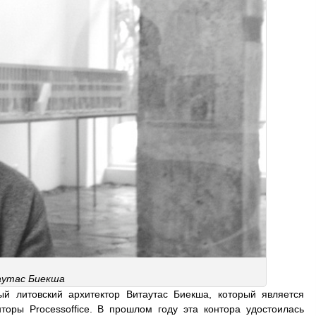
утас Биекша
й литовский архитектор Витаутас Биекша, который является
торы Processoffice. В прошлом году эта контора удостоилась