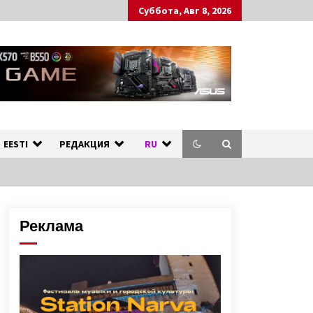
Суббота, Авг 8, 2026
ных стран.
л
EESTI
РЕДАКЦИЯ
RU
Реклама