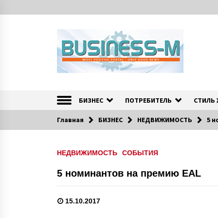
S
k
i
p
t
o
c
o
Портал «Business-M» — интернет-издание о позитив
BUSINESS-M — Инфо
n
t
БИЗНЕС
ПОТРЕБИТЕЛЬ
СТИЛЬ
e
n
Главная
БИЗНЕС
НЕДВИЖИМОСТЬ
5 н
t
НЕДВИЖИМОСТЬ
СОБЫТИЯ
5 номинантов на премию EAL
15.10.2017