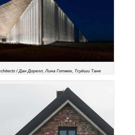
hitects / Дан Дорелл, Лина Готмех, Тсуёши Тане