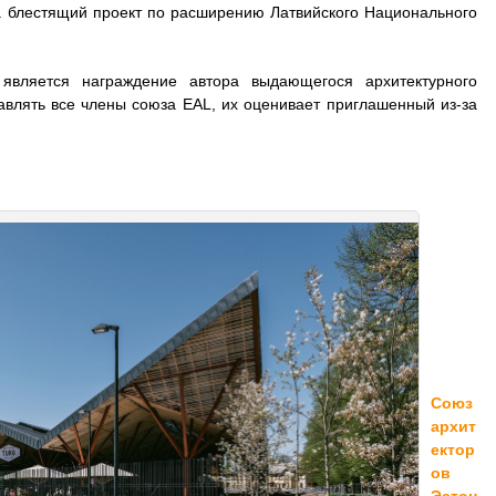
а блестящий проект по расширению Латвийского Национального
является награждение автора выдающегося архитектурного
авлять все члены союза EAL, их оценивает приглашенный из-за
С
оюз
архит
ектор
ов
Эстон