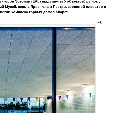
екторов Эстонии (EAL) выдвинуты 5 объектов: рынок у
ый Музей, школа Ярвекюла в Пеетри, зерновой элеватор в
вегии комплекс горных домов Skapet.
«В