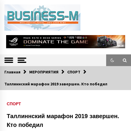
S
k
i
p
t
o
Портал «Business-M» — интернет-издание о позитивных событиях в
BUSINESS-M
c
экономической и культурной жизни Эстонии и зарубежных стран.
—
o
n
Информацио
t
e
нно-деловой
n
Главная
МЕРОПРИЯТИЯ
СПОРТ
Портал
t
Таллиннский марафон 2019 завершен. Кто победил
СПОРТ
Таллиннский марафон 2019 завершен.
Кто победил