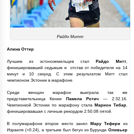
Райдо Митт
Алина Оттер
Лучшим из эстоноземельцев стал
Райдо Митт
,
финишировавший седьмым и отстав от победителя на 14
минут и 10 секунд. С этим результатом Митт стал
чемпионом Эстонии в марафоне.
Среди женщин марафон выиграла так же
представительница Кении
Памела Ротич
— 2:32.16.
Чемпионкой Эстонии по марафону стала
Марион Тибар
,
финишировавшая с личным рекордом 2:50.08 пятой.
В полумарафоне второе место занял
Мару Тефери
из
Израиля (+0.24), а третьим был бегун из Бурунди
Оливьер