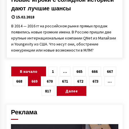
дают лучшие шансы
15.02.2018
В 2014 — 2016 гг на российском рынке прямых продаж
появились новые громкие имена. В Россию пришли две
крупные интернациональные компании QNet из Малайзии
и Youngevity из США. Что несут они, обострение
конкуренции или новые возможности в МЛМ?
Пагинация
В начало
1
…
665
666
667
записей
668
669
670
671
672
673
…
817
Далее
Реклама