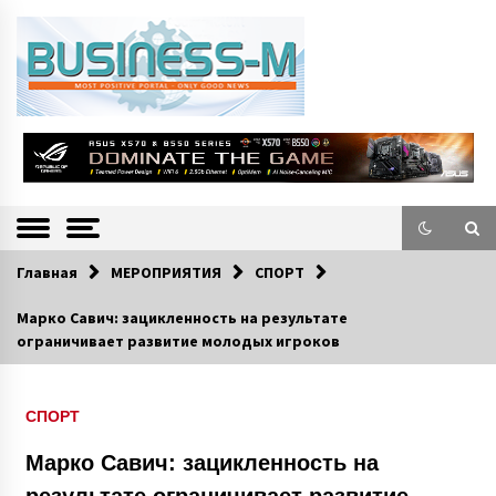
S
k
i
p
t
o
Портал «Business-M» — интернет-издание о позитивных событиях в
BUSINESS-M
c
экономической и культурной жизни Эстонии и зарубежных стран.
—
o
n
Информацио
t
e
нно-деловой
n
Главная
МЕРОПРИЯТИЯ
СПОРТ
Портал
t
Марко Савич: зацикленность на результате
ограничивает развитие молодых игроков
СПОРТ
Марко Савич: зацикленность на
результате ограничивает развитие