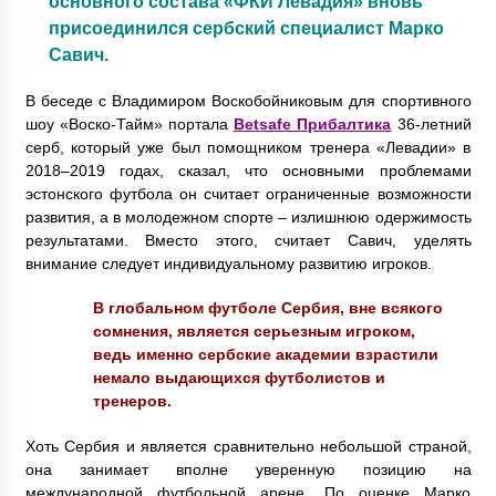
основного состава «ФКИ Левадия» вновь
присоединился сербский специалист Марко
Савич.
В беседе с Владимиром Воскобойниковым для спортивного
шоу «Воско-Тайм» портала
Betsafe Прибалтика
36-летний
серб, который уже был помощником тренера «Левадии» в
2018–2019 годах, сказал, что основными проблемами
эстонского футбола он считает ограниченные возможности
развития, а в молодежном спорте – излишнюю одержимость
результатами. Вместо этого, считает Савич, уделять
внимание следует индивидуальному развитию игроков.
В глобальном футболе Сербия, вне всякого
сомнения, является серьезным игроком,
ведь именно сербские академии взрастили
немало выдающихся футболистов и
тренеров.
Хоть Сербия и является сравнительно небольшой страной,
она занимает вполне уверенную позицию на
международной футбольной арене. По оценке Марко