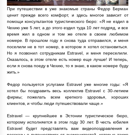
При путешествии в уже знакомые страны Федор Берман
ценит прежде всего комфорт, и здесь многое зависит от
помощи консультантов туристического бюро: «Я не ездил в
Чехию уже 5 лет, а до этого ездил туда 10 лет подряд, и все
время жил в одном и том же отеле в своем любимом
номере. В прошлом году я снова туда отправился, и меня
поселили не в тот номер, в котором я хотел остановиться.
Но я позвонил сотрудникам Estravel, и меня переселили.
Оказалось, в этом отеле есть номер еще лучше! И теперь,
если я снова поеду в Чехию, то я знаю, в каком номере буду
жить.»
Федор пользуется услугами Estravel уже многие годы: «Я
хотел бы поздравить весь коллектив Estravel с 30-летием
фирмы; пожелать всем крепкого здоровья, хороших
клиентов, и чтобы люди путешествовали чаще.»
Estravel — крупнейшее в Эстонии туристическое бюро,
которому исполняется в этом году 30 лет. В честь юбилея
Estravel будет представлять вам видеопоздравления и
рассказы о путешествиях от знаменитостей, которые также