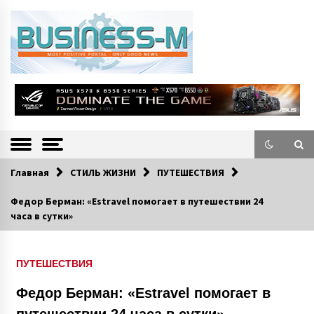
S
k
i
p
t
o
Портал «Business-M» — интернет-издание о позитивных событиях в
BUSINESS-M
c
экономической и культурной жизни Эстонии и зарубежных стран.
—
o
n
Информацио
t
e
нно-деловой
n
Главная
СТИЛЬ ЖИЗНИ
ПУТЕШЕСТВИЯ
Портал
t
Федор Берман: «Estravel помогает в путешествии 24
часа в сутки»
ПУТЕШЕСТВИЯ
Федор Берман: «Estravel помогает в
путешествии 24 часа в сутки»