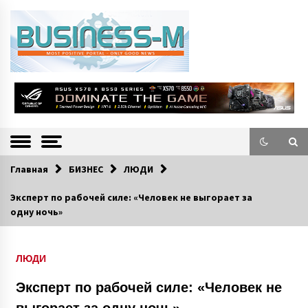
S
k
i
p
t
o
Портал «Business-M» — интернет-издание о позитивных событиях в
BUSINESS-M
c
экономической и культурной жизни Эстонии и зарубежных стран.
—
o
n
Информацио
t
e
нно-деловой
n
Главная
БИЗНЕС
ЛЮДИ
Портал
t
Эксперт по рабочей силе: «Человек не выгорает за
одну ночь»
ЛЮДИ
Эксперт по рабочей силе: «Человек не
выгорает за одну ночь»