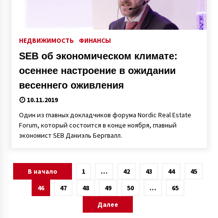
НЕДВИЖИМОСТЬ
ФИНАНСЫ
SEB об экономическом климате:
осеннее настроение в ожидании
весеннего оживления
10.11.2019
Один из главных докладчиков форума Nordic Real Estate
Forum, который состоится в конце ноября, главный
экономист SEB Даниэль Бергвалл.
Пагинация
В начало
1
…
42
43
44
45
записей
46
47
48
49
50
…
65
Далее