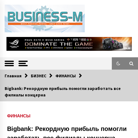
S
k
i
p
t
o
Портал «Business-M» — интернет-издание о позитивных событиях в
BUSINESS-M
c
экономической и культурной жизни Эстонии и зарубежных стран.
—
o
n
Информацио
t
e
нно-деловой
n
Главная
БИЗНЕС
ФИНАНСЫ
Портал
t
Bigbank: Рекордную прибыль помогли заработать все
филиалы концерна
ФИНАНСЫ
Bigbank: Рекордную прибыль помогли
заработать все филиалы концерна