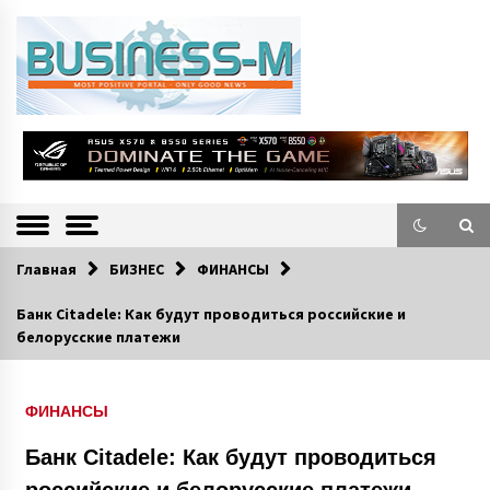
S
k
i
p
t
o
Портал «Business-M» — интернет-издание о позитивных событиях в
BUSINESS-M
c
экономической и культурной жизни Эстонии и зарубежных стран.
—
o
n
Информацио
t
e
нно-деловой
n
Главная
БИЗНЕС
ФИНАНСЫ
Портал
t
Банк Citadele: Как будут проводиться российские и
белорусские платежи
ФИНАНСЫ
Банк Citadele: Как будут проводиться
российские и белорусские платежи