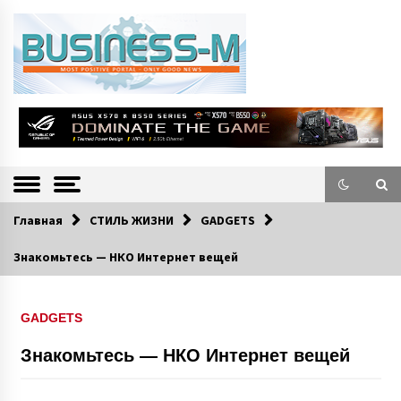
S
k
i
p
t
o
Портал «Business-M» — интернет-издание о позитивных событиях в
BUSINESS-M
c
экономической и культурной жизни Эстонии и зарубежных стран.
—
o
n
Информацио
t
e
нно-деловой
n
Главная
СТИЛЬ ЖИЗНИ
GADGETS
Портал
t
Знакомьтесь — НКО Интернет вещей
GADGETS
Знакомьтесь — НКО Интернет вещей