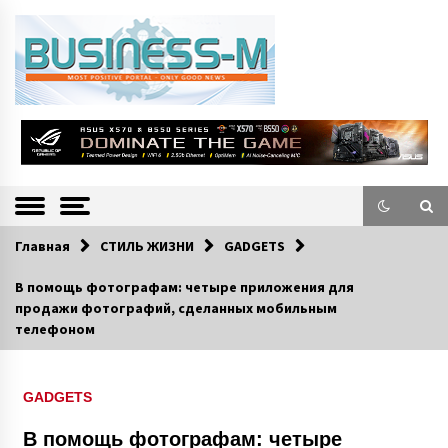
S
k
i
p
t
o
Портал «Business-M» — интернет-издание о позитивных событиях в
BUSINESS-M
c
экономической и культурной жизни Эстонии и зарубежных стран.
—
o
n
Информацио
t
e
нно-деловой
n
Главная
СТИЛЬ ЖИЗНИ
GADGETS
Портал
t
В помощь фотографам: четыре приложения для
продажи фотографий, сделанных мобильным
телефоном
GADGETS
В помощь фотографам: четыре