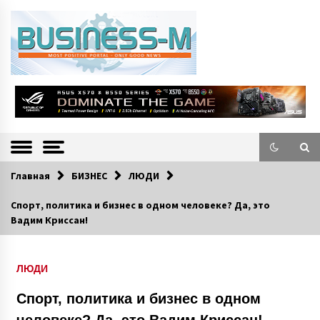
S
k
i
p
t
o
Портал «Business-M» — интернет-издание о позитивных событиях в
BUSINESS-M
c
экономической и культурной жизни Эстонии и зарубежных стран.
—
o
n
Информацио
t
e
нно-деловой
n
Главная
БИЗНЕС
ЛЮДИ
Портал
t
Спорт, политика и бизнес в одном человеке? Да, это
Вадим Криссан!
ЛЮДИ
Спорт, политика и бизнес в одном
человеке? Да, это Вадим Криссан!