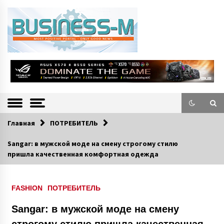
S
k
i
p
t
o
Портал «Business-M» — интернет-издание о позитивных событиях в
BUSINESS-M
c
экономической и культурной жизни Эстонии и зарубежных стран.
—
o
n
Информацио
t
e
нно-деловой
n
Главная
ПОТРЕБИТЕЛЬ
Портал
t
Sangar: в мужской моде на смену строгому стилю
пришла качественная комфортная одежда
FASHION
ПОТРЕБИТЕЛЬ
Sangar: в мужской моде на смену
строгому стилю пришла качественная