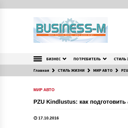
S
k
i
p
t
o
c
o
Портал «Business-M» — интернет-издание о позитив
BUSINESS-M — Инфо
n
t
БИЗНЕС
ПОТРЕБИТЕЛЬ
СТИЛЬ
e
n
Главная
СТИЛЬ ЖИЗНИ
МИР АВТО
PZU
t
МИР АВТО
PZU Kindlustus: как подготовить
17.10.2016