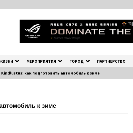
ных событиях в экономической и культурной жизни Эстонии и зарубеж
рмационно-деловой Порта
 ЖИЗНИ
МЕРОПРИЯТИЯ
ГОРОД
ПАРТНЕРСТВО
 Kindlustus: как подготовить автомобиль к зиме
 автомобиль к зиме