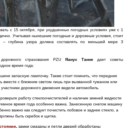
ать с 15 октября, при ухудшенных погодных условиях уже с 1
дично. Учитывая нынешние погодные и дорожные условия, стоит
ин – глубина узора должна составлять по меньшей мере 3
 дорожного страхования PZU
Яанус Танне
дает советы
одное время года:
ашине запасную лампочку. Также стоит помнить, что передние
 вместе с ближним светом лишь при вызванной туманом или
 участники дорожного движения видели автомобиль.
проверьте работу стеклоочистителей и наличие зимней жидкости
 темное время года особенно важна. Занесенную снегом машину
енно важно как следует почистить лобовое и заднее стекло, а
 должны быть скребок и щетка.
стоянии
,
замки смазаны и петли дверей обработаны