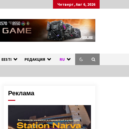
Четверг, Авг 6, 2026
ных стран.
л
EESTI
РЕДАКЦИЯ
RU
Реклама