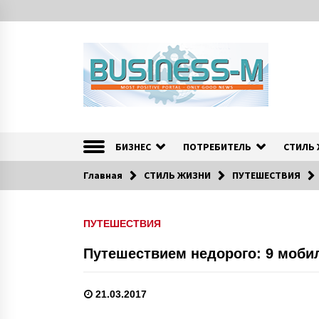
S
k
i
p
t
o
c
o
Портал «Business-M» — интернет-издание о позитив
BUSINESS-M — Инфо
n
t
БИЗНЕС
ПОТРЕБИТЕЛЬ
СТИЛЬ
e
n
Главная
СТИЛЬ ЖИЗНИ
ПУТЕШЕСТВИЯ
t
ПУТЕШЕСТВИЯ
Путешествием недорого: 9 моб
21.03.2017