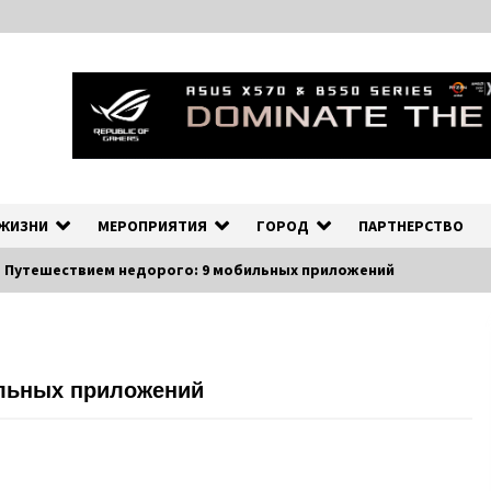
ных событиях в экономической и культурной жизни Эстонии и зарубеж
рмационно-деловой Порта
 ЖИЗНИ
МЕРОПРИЯТИЯ
ГОРОД
ПАРТНЕРСТВО
Путешествием недорого: 9 мобильных приложений
ильных приложений