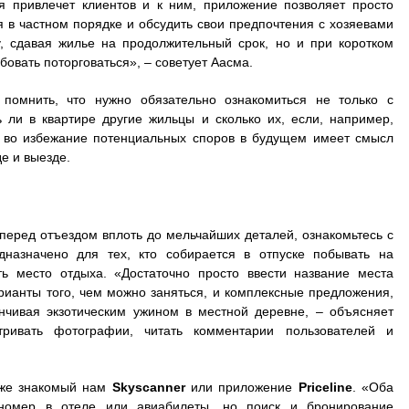
ия привлечет клиентов и к ним, приложение позволяет просто
 в частном порядке и обсудить свои предпочтения с хозяевами
у, сдавая жилье на продолжительный срок, но и при коротком
бовать поторговаться», – советует Аасма.
помнить, что нужно обязательно ознакомиться не только с
ь ли в квартире другие жильцы и сколько их, если, например,
же во избежание потенциальных споров в будущем имеет смысл
е и выезде.
перед отъездом вплоть до мельчайших деталей, ознакомьтесь с
дназначено для тех, кто собирается в отпуске побывать на
ь место отдыха. «Достаточно просто ввести название места
рианты того, чем можно заняться, и комплексные предложения,
анчивая экзотическим ужином в местной деревне, – объясняет
ривать фотографии, читать комментарии пользователей и
уже знакомый нам
Skyscanner
или приложение
Priceline
. «Оба
 номер в отеле или авиабилеты, но поиск и бронирование