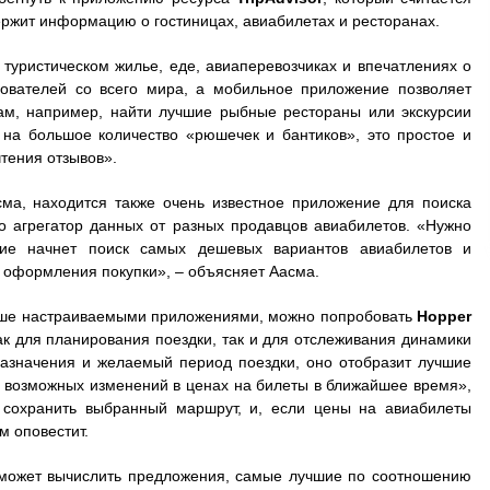
ржит информацию о гостиницах, авиабилетах и ресторанах.
 туристическом жилье, еде, авиаперевозчиках и впечатлениях о
ователей со всего мира, а мобильное приложение позволяет
м, например, найти лучшие рыбные рестораны или экскурсии
 на большое количество «рюшечек и бантиков», это простое и
тения отзывов».
сма, находится также очень известное приложение для поиска
то агрегатор данных от разных продавцов авиабилетов. «Нужно
ние начнет поиск самых дешевых вариантов авиабилетов и
я оформления покупки», – объясняет Аасма.
лучше настраиваемыми приложениями, можно попробовать
Hopper
к для планирования поездки, так и для отслеживания динамики
назначения и желаемый период поездки, оно отобразит лучшие
з возможных изменений в ценах на билеты в ближайшее время»,
 сохранить выбранный маршрут, и, если цены на авиабилеты
м оповестит.
 может вычислить предложения, самые лучшие по соотношению