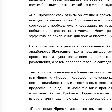
самым большим поисковым сайтом в мире и соде
«На TripAdvisor свои отзывы об отелях и прочем
поездках оставили более 435 миллионов польз
сортировать необходимую информацию по тема
поблизости, – рассказывает Аасма. – Несмотря
эффективное приложение для поиска билетов и ч
На втором месте в рейтинге, составленном Аа
авиабилетов
Skyscanner
; как и предыдущее, э
просто ввести пункт назначения, и приложе
размещения, а затем переправит вас на сайт дл
Тем, кто хочет пользоваться более легкими и 
или
Hipmunk
. «Hopper – хорошее приложение ка
цен на авиабилеты: если ввести в поля место 
предложения на данный момент, а также прогно
– уточняет Аасма. Вдобавок Hopper позволяет
вырастут или упадут, приложение само вас об это
«Приложение
Hipmunk
интересно тем, что оно