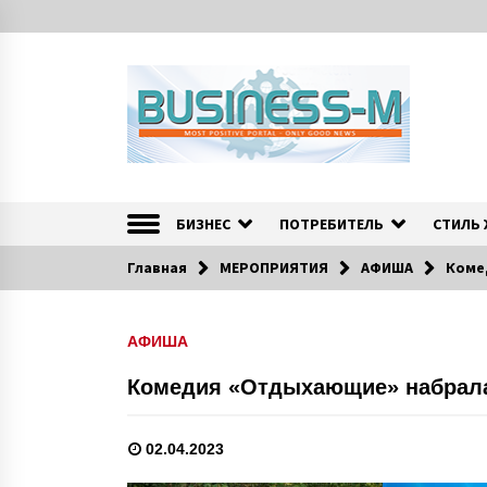
S
k
i
p
t
o
c
o
Портал «Business-M» — интернет-издание о позитив
BUSINESS-M — Инфо
n
t
БИЗНЕС
ПОТРЕБИТЕЛЬ
СТИЛЬ
e
n
Главная
МЕРОПРИЯТИЯ
АФИША
Коме
t
АФИША
Комедия «Отдыхающие» набрала 
02.04.2023