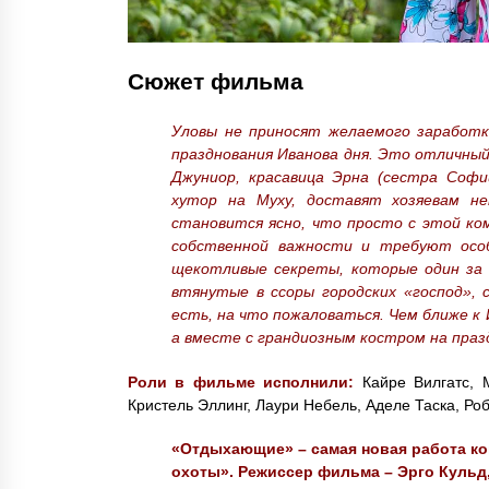
Сюжет фильма
Уловы не приносят желаемого заработ
празднования Иванова дня. Это отличный 
Джуниор, красавица Эрна (сестра Софи
хутор на Муху, доставят хозяевам не
становится ясно, что просто с этой ко
собственной важности и требуют осо
щекотливые секреты, которые один за д
втянутые в ссоры городских «господ», 
есть, на что пожаловаться. Чем ближе к
а вместе с грандиозным костром на пра
Роли в фильме исполнили:
Кайре Вилгатс, 
Кристель Эллинг, Лаури Небель, Аделе Таска, Роб
«Отдыхающие» – самая новая работа ко
охоты». Режиссер фильма – Эрго Кульд