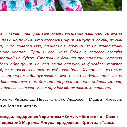
ка и рыбак Эрни решает сдать комнаты дачникам на время
план, но похоже, что госпожа София, ее супруг Йохан, их сын
и) и ее кавалер Иво, бизнесмен, прибывшие на живописный
мало хлопот. Эрни и его жене Лайне с первого взгляда
мпанией не будет. Столичные дачники преисполнены чувства
бого обращения, но под этим глянцевым фасадом таятся
ругим раскрываются по ходу скандала. Хуторяне, невольно
с изумлением обнаруживают, что и в их собственной жизни
 Ивановой ночи, тем больше интриг и смешнее недоразумения,
зднике вспыхивают уже с трудом сдерживаемые страсти.
Меэлис Ряммельд, Пяэру Оя, Аго Андерсон, Маарья Якобсон,
ерт Клейн и другие.
манды, подарившей зрителям «Зиму», «Болото» и «Сезон
, сценарий Мартина Алгуса, продюсеры Кристиан Таска,