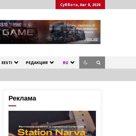
Суббота, Авг 8, 2026
ных стран.
л
EESTI
РЕДАКЦИЯ
RU
Реклама