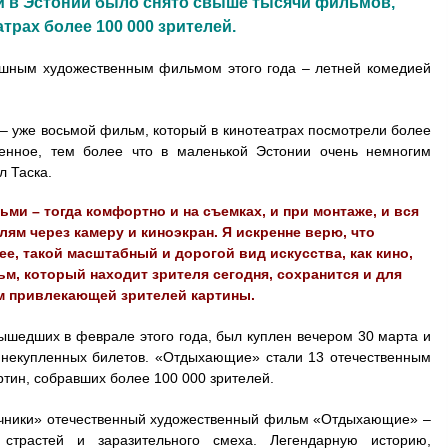
и в Эстонии было снято свыше тысячи фильмов,
трах более 100 000 зрителей.
ешным художественным фильмом этого года – летней комедией
 уже восьмой фильм, который в кинотеатрах посмотрели более
бенное, тем более что в маленькой Эстонии очень немногим
л Таска.
ми – тогда комфортно и на съемках, и при монтаже, и вся
лям через камеру и киноэкран. Я искренне верю, что
е, такой масштабный и дорогой вид искусства, как кино,
ьм, который находит зрителя сегодня, сохранится и для
м привлекающей зрителей картины.
ышедших в феврале этого года, был куплен вечером 30 марта и
5 некупленных билетов. «Отдыхающие» стали 13 отечественным
тин, собравших более 100 000 зрителей.
чники» отечественный художественный фильм «Отдыхающие» –
страстей и заразительного смеха. Легендарную историю,