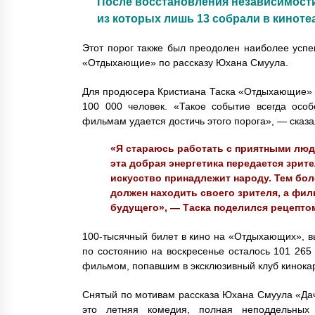
После восстановления независимост
из которых лишь 13 собрали в кинотеа
Этот порог также был преодолен наиболее усп
«Отдыхающие» по рассказу Юхана Смуула.
Для продюсера Кристиана Таска «Отдыхающие» –
100 000 человек. «Такое событие всегда осо
фильмам удается достичь этого порога», — сказа
«Я стараюсь работать с приятными людь
эта добрая энергетика передается зрите
искусство принадлежит народу. Тем боле
должен находить своего зрителя, а фил
будущего», — Таска поделился рецепто
100-тысячный билет в кино на «Отдыхающих», в
по состоянию на воскресенье осталось 101 26
фильмом, попавшим в эксклюзивный клуб кинокар
Снятый по мотивам рассказа Юхана Смуула «Да
это летняя комедия, полная неподдельных 