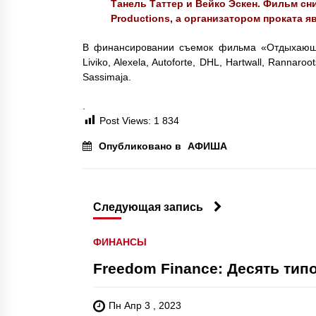
Танель Таттер и Вейко Эскен. Фильм сни
Productions, а организатором проката яв
В финансировании съемок фильма «Отдыхающие» 
Liviko, Alexela, Autoforte, DHL, Hartwall, Rannaro
Sassimaja.
.
Post Views:
1 834
Опубликовано в
АФИША
Следующая запись
ФИНАНСЫ
Freedom Finance: Десять тип
Пн Апр 3 , 2023