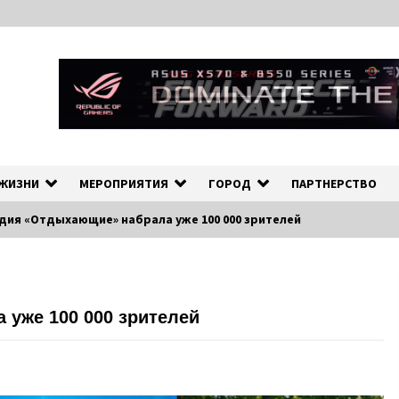
ных событиях в экономической и культурной жизни Эстонии и зарубеж
рмационно-деловой Порта
 ЖИЗНИ
МЕРОПРИЯТИЯ
ГОРОД
ПАРТНЕРСТВО
дия «Отдыхающие» набрала уже 100 000 зрителей
уже 100 000 зрителей