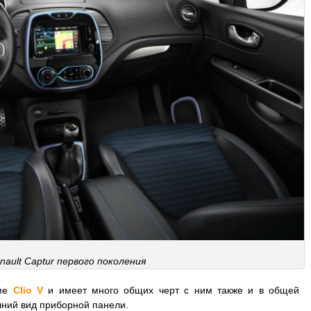
ault Captur первого поколения
рме
Clio V
и имеет много общих черт с ним также и в общей
шний вид приборной панели.