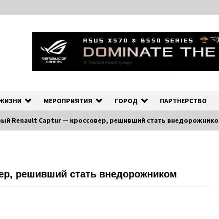
ных событиях в экономической и культурной жизни Эстонии и зарубеж
рмационно-деловой Порта
 ЖИЗНИ
МЕРОПРИЯТИЯ
ГОРОД
ПАРТНЕРСТВО
ый Renault Captur — кроссовер, решивший стать внедорожник
вер, решивший стать внедорожником