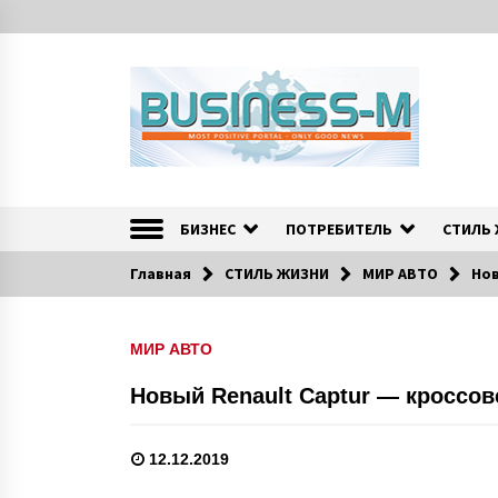
S
k
i
p
t
o
c
o
Портал «Business-M» — интернет-издание о позитив
BUSINESS-M — Инфо
n
t
БИЗНЕС
ПОТРЕБИТЕЛЬ
СТИЛЬ
e
n
Главная
СТИЛЬ ЖИЗНИ
МИР АВТО
Нов
t
МИР АВТО
Новый Renault Captur — кроссо
12.12.2019