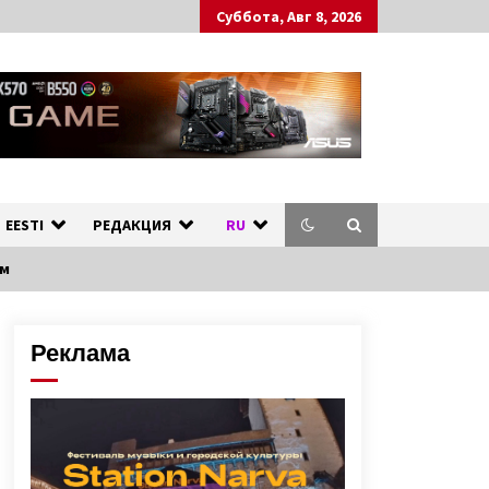
Суббота, Авг 8, 2026
ных стран.
л
EESTI
РЕДАКЦИЯ
RU
ом
Реклама