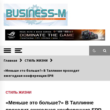
S
k
i
p
t
o
Портал «Business-M» — интернет-издание о позитивных событиях в
BUSINESS-M
c
экономической и культурной жизни Эстонии и зарубежных стран.
—
o
n
Информацио
t
e
нно-деловой
n
Главная
СТИЛЬ ЖИЗНИ
Портал
t
«Меньше это больше?» В Таллинне проходит
ежегодная конференция EPR
СТИЛЬ ЖИЗНИ
«Меньше это больше?» В Таллинне
проходит ежегодная конференция EPR