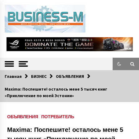
S
k
i
p
t
o
Портал «Business-M» — интернет-издание о позитивных событиях в
BUSINESS-M
c
экономической и культурной жизни Эстонии и зарубежных стран.
—
o
n
Информацио
t
e
нно-деловой
n
Главная
БИЗНЕС
ОБЪЯВЛЕНИЯ
Портал
t
Maxima: Поспешите! осталось мене 5 тысяч книг
«Приключение по моей Эстонии»
ОБЪЯВЛЕНИЯ
ПОТРЕБИТЕЛЬ
Maxima: Поспешите! осталось мене 5
тысяч книг «Приключение по моей