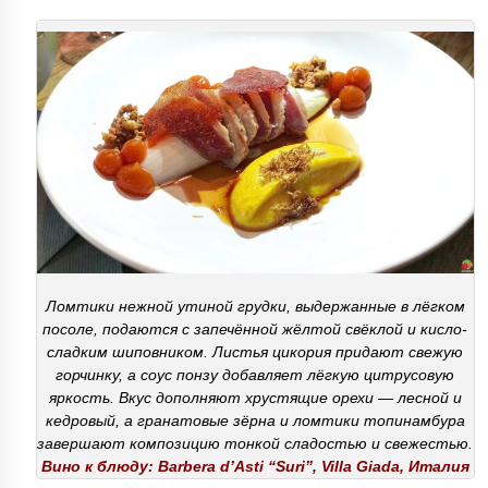
Ломтики нежной утиной грудки, выдержанные в лёгком
посоле, подаются с запечённой жёлтой свёклой и кисло-
сладким шиповником. Листья цикория придают свежую
горчинку, а соус понзу добавляет лёгкую цитрусовую
яркость. Вкус дополняют хрустящие орехи — лесной и
кедровый, а гранатовые зёрна и ломтики топинамбура
завершают композицию тонкой сладостью и свежестью.
Вино к блюду: Barbera d’Asti “Suri”, Villa Giada, Италия