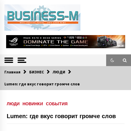
S
k
i
p
t
o
Портал «Business-M» — интернет-издание о позитивных событиях в
BUSINESS-M
c
экономической и культурной жизни Эстонии и зарубежных стран.
—
o
n
Информацио
t
e
нно-деловой
n
Главная
БИЗНЕС
ЛЮДИ
Портал
t
Lumen: где вкус говорит громче слов
ЛЮДИ
НОВИНКИ
СОБЫТИЯ
Lumen: где вкус говорит громче слов