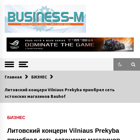
S
k
i
p
t
o
Портал «Business-M» — интернет-издание о позитивных событиях в
BUSINESS-M
c
экономической и культурной жизни Эстонии и зарубежных стран.
—
o
n
Информацио
t
e
нно-деловой
n
Главная
БИЗНЕС
Портал
t
Литовский концерн Vilniaus Prekyba приобрел сеть
эстонских магазинов Bauhof
БИЗНЕС
Литовский концерн Vilniaus Prekyba
приобрел сеть эстонских магазинов