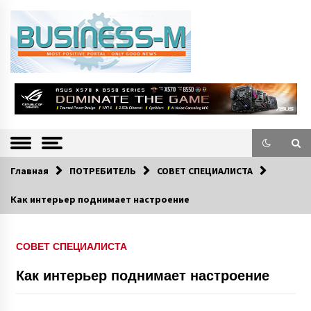
S
k
i
p
t
o
Портал «Business-M» — интернет-издание о позитивных событиях в
BUSINESS-M
c
экономической и культурной жизни Эстонии и зарубежных стран.
—
o
n
Информацио
t
e
нно-деловой
n
Главная
ПОТРЕБИТЕЛЬ
СОВЕТ СПЕЦИАЛИСТА
Портал
t
Как интерьер поднимает настроение
СОВЕТ СПЕЦИАЛИСТА
Как интерьер поднимает настроение