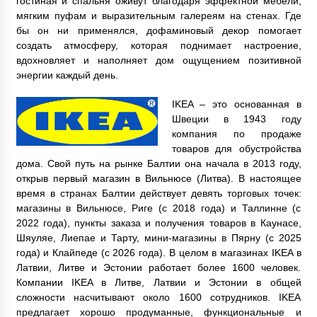
гостиная и спальня оживут благодаря эффектной мебели,
мягким пуфам и выразительным галереям на стенах. Где
бы он ни применялся, дофаминовый декор помогает
создать атмосферу, которая поднимает настроение,
вдохновляет и наполняет дом ощущением позитивной
энергии каждый день.
IKEA – это основанная в
Швеции в 1943 году
компания по продаже
товаров для обустройства
дома. Свой путь на рынке Балтии она начала в 2013 году,
открыв первый магазин в Вильнюсе (Литва). В настоящее
время в странах Балтии действует девять торговых точек:
магазины в Вильнюсе, Риге (с 2018 года) и Таллинне (с
2022 года), пункты заказа и получения товаров в Каунасе,
Шяуляе, Лиепае и Тарту, мини-магазины в Пярну (с 2025
года) и Клайпеде (с 2026 года). В целом в магазинах IKEA в
Латвии, Литве и Эстонии работает более 1600 человек.
Компании IKEA в Литве, Латвии и Эстонии в общей
сложности насчитывают около 1600 сотрудников. IKEA
предлагает хорошо продуманные, функциональные и