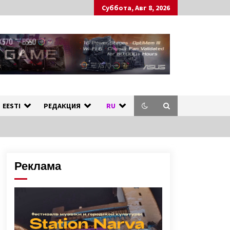
Суббота, Авг 8, 2026
ных стран.
л
EESTI
РЕДАКЦИЯ
RU
Реклама