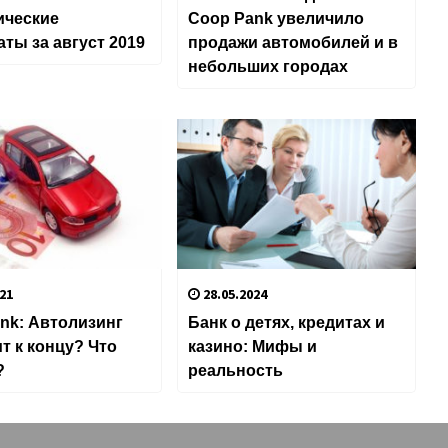
ические
Coop Pank увеличило
аты за август 2019
продажи автомобилей и в
небольших городах
21
28.05.2024
nk: Автолизинг
Банк о детях, кредитах и
т к концу? Что
казино: Мифы и
?
реальность