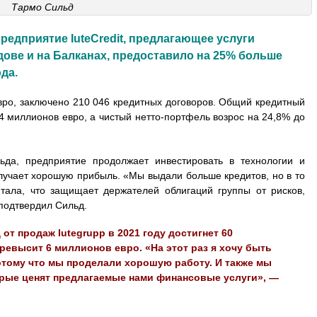
Тармо Сильд
редприятие IuteCredit, предлагающее услуги
дове и на Балканах, предоставило на 25% больше
ода.
евро, заключено 210 046 кредитных договоров. Общий кредитный
4 миллионов евро, а чистый нетто-портфель возрос на 24,8% до
ьда, предприятие продолжает инвестировать в технологии и
лучает хорошую прибыль. «Мы выдали больше кредитов, но в то
тала, что защищает держателей облигаций группы от рисков,
подтвердил Сильд.
от продаж Iutegrupp в 2021 году достигнет 60
ревысит 6 миллионов евро. «На этот раз я хочу быть
отому что мы проделали хорошую работу. И также мы
орые ценят предлагаемые нами финансовые услуги», —