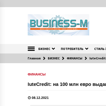
S
k
i
p
t
o
c
o
Портал «Business-M» — интернет-издание о позитив
BUSINESS-M — Инфо
n
t
БИЗНЕС
ПОТРЕБИТЕЛЬ
СТИЛЬ
e
n
Главная
БИЗНЕС
ФИНАНСЫ
IuteCredi
t
ФИНАНСЫ
IuteCredit: на 100 млн евро выд
08.12.2021