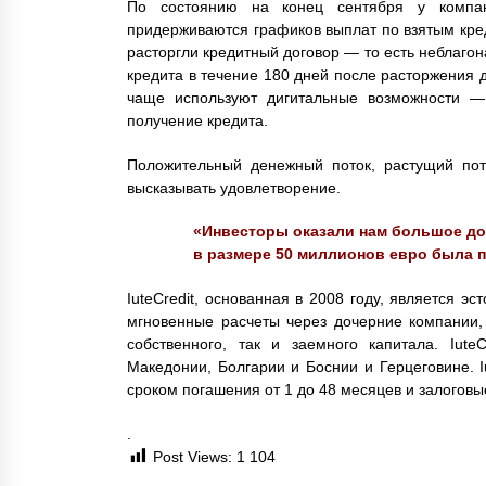
По состоянию на конец сентября у компан
придерживаются графиков выплат по взятым кред
расторгли кредитный договор — то есть неблаг
кредита в течение 180 дней после расторжения д
чаще используют дигитальные возможности —
получение кредита.
Положительный денежный поток, растущий пот
высказывать удовлетворение.
«Инвесторы оказали нам большое до
в размере 50 миллионов евро была 
IuteCredit, основанная в 2008 году, является э
мгновенные расчеты через дочерние компании,
собственного, так и заемного капитала. Iute
Македонии, Болгарии и Боснии и Герцеговине. I
сроком погашения от 1 до 48 месяцев и залоговы
.
Post Views:
1 104