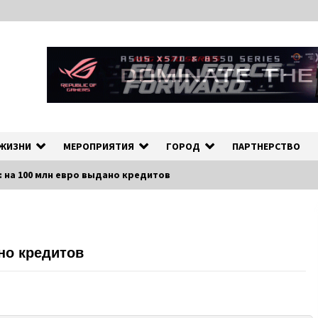
ных событиях в экономической и культурной жизни Эстонии и зарубеж
рмационно-деловой Порта
 ЖИЗНИ
МЕРОПРИЯТИЯ
ГОРОД
ПАРТНЕРСТВО
t: на 100 млн евро выдано кредитов
ано кредитов