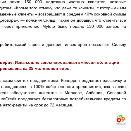
ии почти 150 000 надежных частных клиентов, которые
итам. «Кроме того отмечу, что даже те клиенты, с которыми мы
онадежные клиенты – возвращают в среднем 40% основной суммы
оговора», — пояснил Сильд. Также он добавил, что клиенты все
 через приложение MyIute было подано 130 000 заявок на
ребительский спрос и доверие инвесторов позволяют Сильду
верие. Изначально запланированная эмиссия облигаций
превышена на 35 миллионов евро.
стонским финтех-предприятием. Концерн предлагает рассрочку и
 находящиеся в 100% собственности предприятия, как за счет
Credit обслуживает клиентов в Молдове, Албании, Северной
uteCredit предлагает беззалоговые потребительские кредиты со
е автокредиты на срок до 72 месяцев.