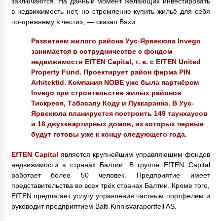
заключаются. На данный момент желающих инвестировать
в недвижимость нет, но стремление купить жильё для себя
по-прежнему в чести», — сказал Вяхи.
Развитием жилого района Уус-Ярвекюла Invego
занимается в сотрудничестве с фондом
недвижимости EfTEN Capital, т. е. с EfTEN United
Property Fund. Проектирует район фирма PIN
Arhitektid. Компания NOBE уже была партнёром
Invego при строительстве жилых районов
Тискреоя, Табасалу Коду и Луккаранна. В Уус-
Ярвекюла планируется построить 149 таунхаусов
и 16 двухквартирных домов, из которых первые
будут готовы уже к концу следующего года.
EfTEN Capital
является крупнейшим управляющим фондов
недвижимости в странах Балтии. В группе EfTEN Capital
работает более 50 человек. Предприятие имеет
представительства во всех трёх странах Балтии. Кроме того,
EfTEN предлагает услугу управления частным портфелем и
руководит предприятием Balti Kinnisvaraportfell AS.