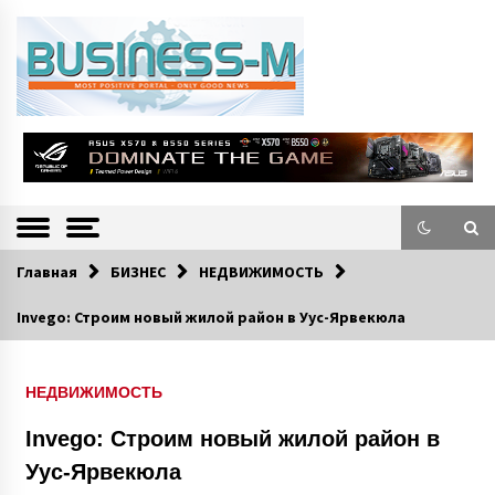
S
k
i
p
t
o
Портал «Business-M» — интернет-издание о позитивных событиях в
BUSINESS-M
c
экономической и культурной жизни Эстонии и зарубежных стран.
—
o
n
Информацио
t
e
нно-деловой
n
Главная
БИЗНЕС
НЕДВИЖИМОСТЬ
Портал
t
Invego: Строим новый жилой район в Уус-Ярвекюла
НЕДВИЖИМОСТЬ
Invego: Строим новый жилой район в
Уус-Ярвекюла