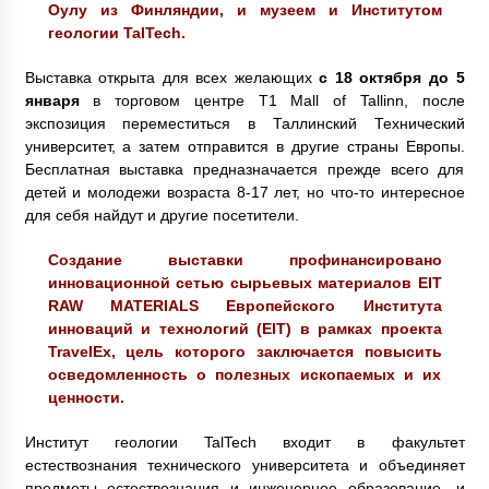
Оулу из Финляндии, и музеем и Институтом
геологии TalTech.
Выставка открыта для всех желающих
с 18 октября до 5
января
в торговом центре T1 Mall of Tallinn, после
экспозиция переместиться в Таллинский Технический
университет, а затем отправится в другие страны Европы.
Бесплатная выставка предназначается прежде всего для
детей и молодежи возраста 8-17 лет, но что-то интересное
для себя найдут и другие посетители.
Создание выставки профинансировано
инновационной сетью сырьевых материалов EIT
RAW MATERIALS Европейского Института
инноваций и технологий (EIT) в рамках проекта
TravelEx, цель которого заключается повысить
осведомленность о полезных ископаемых и их
ценности.
Институт геологии TalTech входит в факультет
естествознания технического университета и объединяет
предметы естествознания и инженерное образование, и