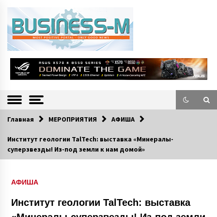
S
k
i
p
t
o
Портал «Business-M» — интернет-издание о позитивных событиях в
BUSINESS-M
c
экономической и культурной жизни Эстонии и зарубежных стран.
—
o
n
Информацио
t
e
нно-деловой
n
Главная
МЕРОПРИЯТИЯ
АФИША
Портал
t
Институт геологии TalTech: выставка «Минералы-
суперзвезды! Из-под земли к нам домой»
АФИША
Институт геологии TalTech: выставка
«Минералы-суперзвезды! Из-под земли