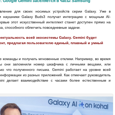
: Google Gemini заселяется в часы Samsung
вление для своих носимых устройств серии Galaxy. Уже в
и наушники Galaxy Buds3 получат интеграцию с мощным AI-
ервые этот искусственный интеллект станет доступен прямо на
а, способного облегчить повседневные задачи.
ектуальность всей экосистемы Galaxy. Gemini будет
ент, предлагая пользователю единый, плавный и умный
е команды и получать мгновенные отклики. Например, во время
обы они запомнили номер шкафчика с личными вещами, или
ко что полученного письма. Gemini работает на уровне всей
 информации из разных приложений. Как отмечает руководитель
ini делает взаимодействие с часами более естественным и