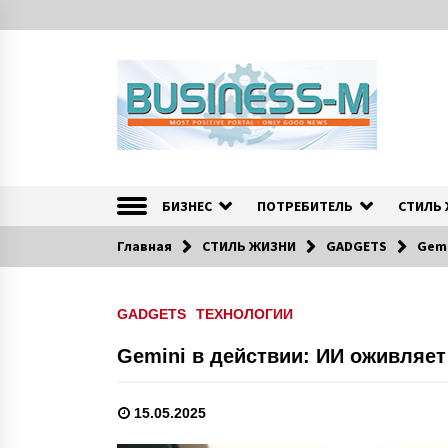
S
k
i
p
t
o
c
o
Портал «Business-M» — интернет-издание о позитив
BUSINESS-M — Инфо
n
t
БИЗНЕС
ПОТРЕБИТЕЛЬ
СТИЛЬ
e
n
Главная
СТИЛЬ ЖИЗНИ
GADGETS
Gemi
t
GADGETS
ТЕХНОЛОГИИ
Gemini в действии: ИИ оживляе
15.05.2025