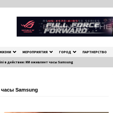
ных событиях в экономической и культурной жизни Эстонии и зарубеж
рмационно-деловой Порта
 ЖИЗНИ
МЕРОПРИЯТИЯ
ГОРОД
ПАРТНЕРСТВО
ni в действии: ИИ оживляет часы Samsung
т часы Samsung