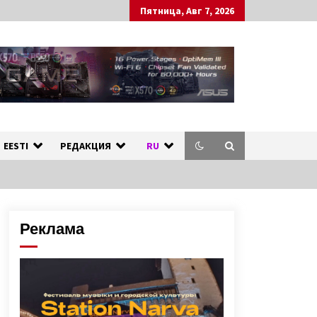
Пятница, Авг 7, 2026
ных стран.
л
EESTI
РЕДАКЦИЯ
RU
Реклама