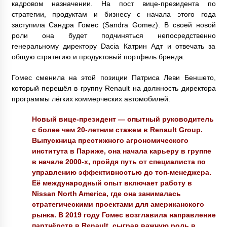
кадровом назначении. На пост вице-президента по
стратегии, продуктам и бизнесу с начала этого года
заступила Сандра Гомес (Sandra Gomez). В своей новой
роли она будет подчиняться непосредственно
генеральному директору Dacia Катрин Адт и отвечать за
общую стратегию и продуктовый портфель бренда.
Гомес сменила на этой позиции Патриса Леви Беншето,
который перешёл в группу Renault на должность директора
программы лёгких коммерческих автомобилей.
Новый вице-президент — опытный руководитель
с более чем 20-летним стажем в Renault Group.
Выпускница престижного агрономического
института в Париже, она начала карьеру в группе
в начале 2000-х, пройдя путь от специалиста по
управлению эффективностью до топ-менеджера.
Её международный опыт включает работу в
Nissan North America, где она занималась
стратегическими проектами для американского
рынка. В 2019 году Гомес возглавила направление
партнёрств в Renault, сыграв важную роль в