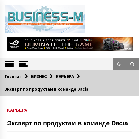
S
k
i
p
t
o
Портал «Business-M» — интернет-издание о позитивных событиях в
BUSINESS-M
c
экономической и культурной жизни Эстонии и зарубежных стран.
—
o
n
Информацио
t
e
нно-деловой
n
Главная
БИЗНЕС
КАРЬЕРА
Портал
t
Эксперт по продуктам в команде Dacia
КАРЬЕРА
Эксперт по продуктам в команде Dacia