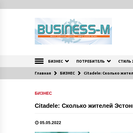
S
k
i
p
t
o
c
o
Портал «Business-M» — интернет-издание о позитив
BUSINESS-M — Инфо
n
t
БИЗНЕС
ПОТРЕБИТЕЛЬ
СТИЛЬ
e
n
Главная
БИЗНЕС
Citadele: Сколько жите
t
БИЗНЕС
Citadele: Сколько жителей Эсто
05.05.2022