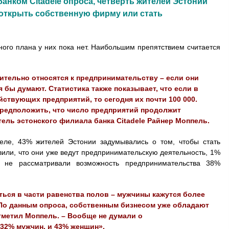
анком Citadele опроса, четверть жителей Эстонии
открыть собственную фирму или стать
ного плана у них пока нет. Наибольшим препятствием считается
ительно относятся к предпринимательству – если они
я бы думают. Статистика также показывает, что если в
ействующих предприятий, то сегодня их почти 100 000.
предположить, что число предприятий продолжит
тель эстонского филиала банка Citadele Райнер Моппель.
реле, 43% жителей Эстонии задумывались о том, чтобы стать
ли, что они уже ведут предпринимательскую деятельность, 1%
 не рассматривали возможность предпринимательства 38%
ться в части равенства полов – мужчины кажутся более
 По данным опроса, собственным бизнесом уже обладают
тметил Моппель. – Вообще не думали о
32% мужчин, и 43% женщин».