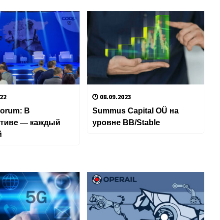
22
08.09.2023
orum: В
Summus Capital OÜ на
ативе — каждый
уровне BB/Stable
й