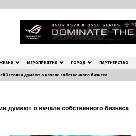
ных событиях в экономической и культурной жизни Эстонии и зарубеж
рмационно-деловой Порта
 ЖИЗНИ
МЕРОПРИЯТИЯ
ГОРОД
ПАРТНЕРСТВО
лей Эстонии думают о начале собственного бизнеса
нии думают о начале собственного бизнеса