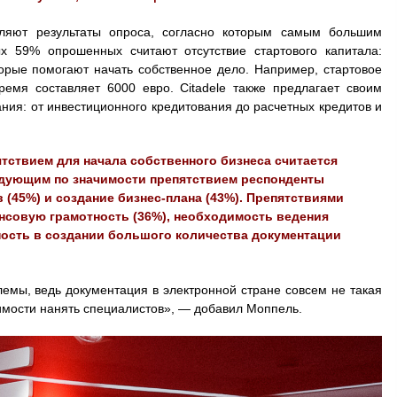
ляют результаты опроса, согласно которым самым большим
х 59% опрошенных считают отсутствие стартового капитала:
орые помогают начать собственное дело. Например, стартовое
емя составляет 6000 евро. Citadele также предлагает своим
ия: от инвестиционного кредитования до расчетных кредитов и
тствием для начала собственного бизнеса считается
ледующим по значимости препятствием респонденты
 (45%) и создание бизнес-плана (43%). Препятствиями
нсовую грамотность (36%), необходимость ведения
бность в создании большого количества документации
емы, ведь документация в электронной стране совсем не такая
димости нанять специалистов», — добавил Моппель.