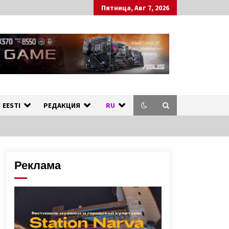
Пятница, Авг 7, 2026
ных стран.
л
EESTI
РЕДАКЦИЯ
RU
Реклама