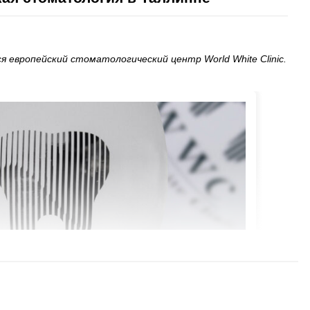
ся европейский стоматологический центр World White Clinic.