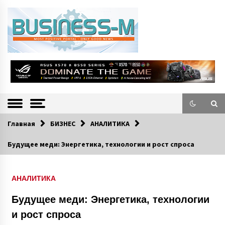
S
k
i
p
t
o
Портал «Business-M» — интернет-издание о позитивных событиях в
BUSINESS-M
c
экономической и культурной жизни Эстонии и зарубежных стран.
—
o
n
Информацио
t
e
нно-деловой
n
Главная
БИЗНЕС
АНАЛИТИКА
Портал
t
Будущее меди: Энергетика, технологии и рост спроса
АНАЛИТИКА
Будущее меди: Энергетика, технологии
и рост спроса