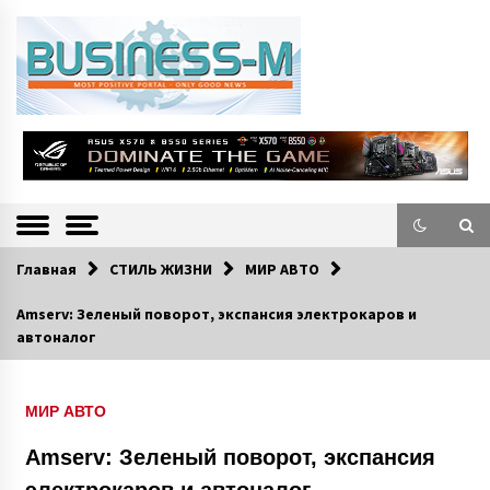
S
k
i
p
t
o
Портал «Business-M» — интернет-издание о позитивных событиях в
BUSINESS-M
c
экономической и культурной жизни Эстонии и зарубежных стран.
—
o
n
Информацио
t
e
нно-деловой
n
Главная
СТИЛЬ ЖИЗНИ
МИР АВТО
Портал
t
Amserv: Зеленый поворот, экспансия электрокаров и
автоналог
МИР АВТО
Amserv: Зеленый поворот, экспансия
электрокаров и автоналог