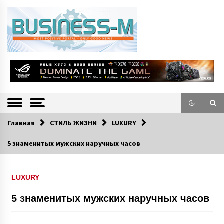
S
k
i
p
t
o
Портал «Business-M» — интернет-издание о позитивных событиях в
BUSINESS-M
c
экономической и культурной жизни Эстонии и зарубежных стран.
—
o
n
Информацио
t
e
нно-деловой
n
Главная
СТИЛЬ ЖИЗНИ
LUXURY
Портал
t
5 знаменитых мужских наручных часов
LUXURY
5 знаменитых мужских наручных часов