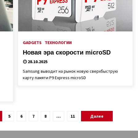
GADGETS
ТЕХНОЛОГИИ
Новая эра скорости microSD
28.10.2025
Samsung выводит на рынок новую сверхбыструю
карту памяти P9 Express microSD
5
6
7
8
…
11
Далее