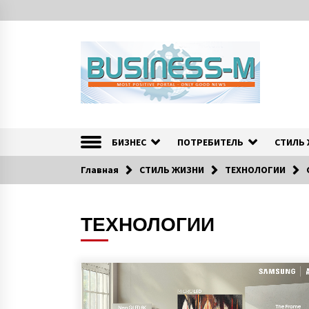
S
k
i
p
t
o
c
o
Портал «Business-M» — интернет-издание о позитив
BUSINESS-M — Инфо
n
t
БИЗНЕС
ПОТРЕБИТЕЛЬ
СТИЛЬ
e
n
Главная
СТИЛЬ ЖИЗНИ
ТЕХНОЛОГИИ
t
ТЕХНОЛОГИИ