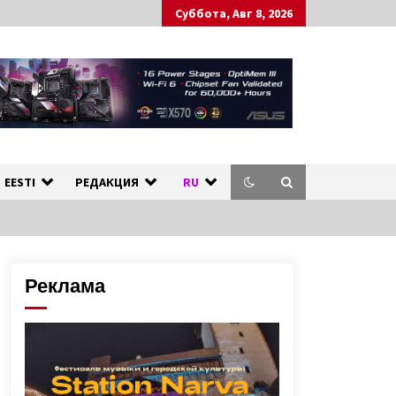
Суббота, Авг 8, 2026
ных стран.
л
EESTI
РЕДАКЦИЯ
RU
Реклама