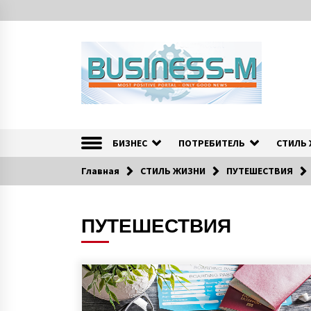
S
k
i
p
t
o
c
o
Портал «Business-M» — интернет-издание о позитив
BUSINESS-M — Инфо
n
t
БИЗНЕС
ПОТРЕБИТЕЛЬ
СТИЛЬ
e
n
Главная
СТИЛЬ ЖИЗНИ
ПУТЕШЕСТВИЯ
t
ПУТЕШЕСТВИЯ