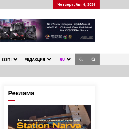
Четверг, Авг 6, 2026
ных стран.
л
EESTI
РЕДАКЦИЯ
RU
Реклама