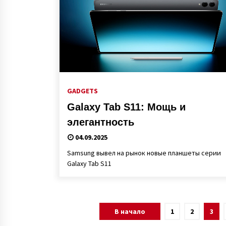
GADGETS
Galaxy Tab S11: Мощь и
элегантность
04.09.2025
Samsung вывел на рынок новые планшеты серии
Galaxy Tab S11
Пагинация
В начало
1
2
3
записей