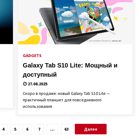
GADGETS
Galaxy Tab S10 Lite: Мощный и
доступный
27.08.2025
Скоро в продаже: новый Galaxy Tab S10 Lite —
практичный планшет для повседневного
использования
4
5
6
7
…
63
Далее