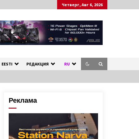
Четверг, Авг 6, 2026
ных стран.
л
EESTI
РЕДАКЦИЯ
RU
Реклама